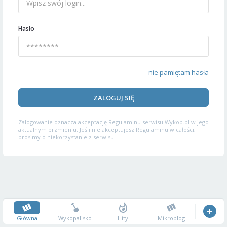
Hasło
nie pamiętam hasła
ZALOGUJ SIĘ
Zalogowanie oznacza akceptację
Regulaminu serwisu
Wykop.pl w jego
aktualnym brzmieniu. Jeśli nie akceptujesz Regulaminu w całości,
prosimy o niekorzystanie z serwisu.
Główna
Wykopalisko
Hity
Mikroblog