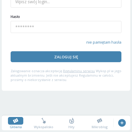
Hasło
nie pamiętam hasła
ZALOGUJ SIĘ
Zalogowanie oznacza akceptację
Regulaminu serwisu
Wykop.pl w jego
aktualnym brzmieniu. Jeśli nie akceptujesz Regulaminu w całości,
prosimy o niekorzystanie z serwisu.
Główna
Wykopalisko
Hity
Mikroblog