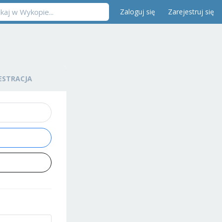
Zaloguj się
Zarejestruj się
ESTRACJA