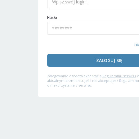
Hasło
ni
ZALOGUJ SIĘ
Zalogowanie oznacza akceptację
Regulaminu serwisu
W
aktualnym brzmieniu. Jeśli nie akceptujesz Regulaminu
o niekorzystanie z serwisu.