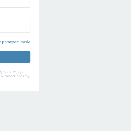
e pamiętam hasła
ykop.pl w jego
 w całości, prosimy