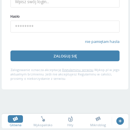
Hasło
nie pamiętam hasła
ZALOGUJ SIĘ
Zalogowanie oznacza akceptację
Regulaminu serwisu
Wykop.pl w jego
aktualnym brzmieniu. Jeśli nie akceptujesz Regulaminu w całości,
prosimy o niekorzystanie z serwisu.
Główna
Wykopalisko
Hity
Mikroblog