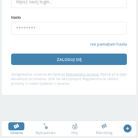
Hasło
nie pamiętam hasła
ZALOGUJ SIĘ
Zalogowanie oznacza akceptację
Regulaminu serwisu
Wykop.pl w jego
aktualnym brzmieniu. Jeśli nie akceptujesz Regulaminu w całości,
prosimy o niekorzystanie z serwisu.
Główna
Wykopalisko
Hity
Mikroblog