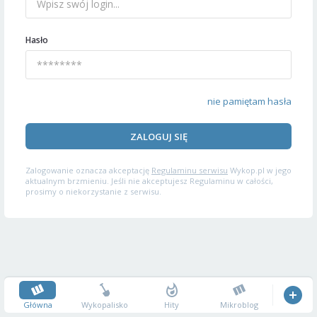
Hasło
nie pamiętam hasła
ZALOGUJ SIĘ
Zalogowanie oznacza akceptację
Regulaminu serwisu
Wykop.pl w jego
aktualnym brzmieniu. Jeśli nie akceptujesz Regulaminu w całości,
prosimy o niekorzystanie z serwisu.
Główna
Wykopalisko
Hity
Mikroblog