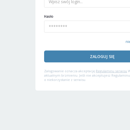
Hasło
ni
ZALOGUJ SIĘ
Zalogowanie oznacza akceptację
Regulaminu serwisu
W
aktualnym brzmieniu. Jeśli nie akceptujesz Regulaminu
o niekorzystanie z serwisu.