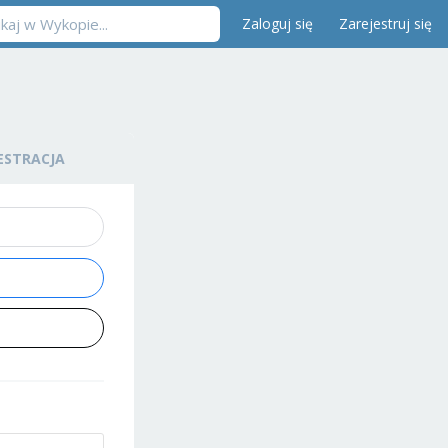
Zaloguj się
Zarejestruj się
ESTRACJA