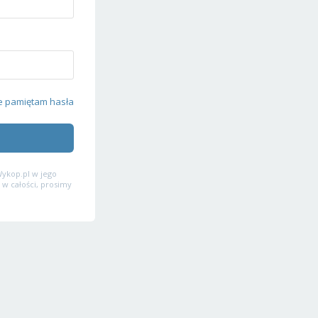
e pamiętam hasła
ykop.pl w jego
 w całości, prosimy