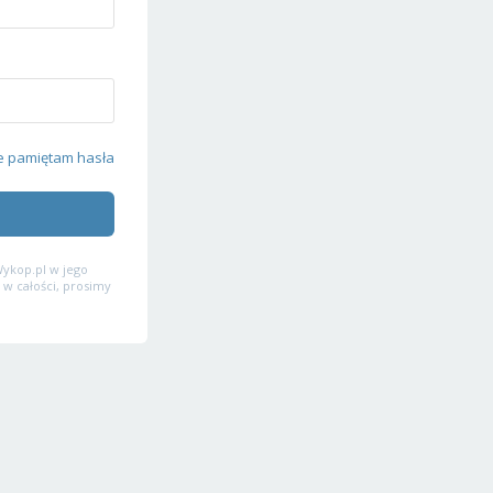
e pamiętam hasła
ykop.pl w jego
 w całości, prosimy