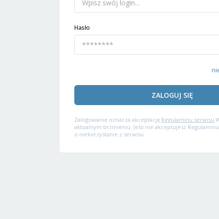
Hasło
ni
ZALOGUJ SIĘ
Zalogowanie oznacza akceptację
Regulaminu serwisu
W
aktualnym brzmieniu. Jeśli nie akceptujesz Regulaminu
o niekorzystanie z serwisu.