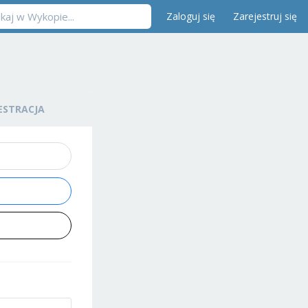
Zaloguj się
Zarejestruj się
ESTRACJA