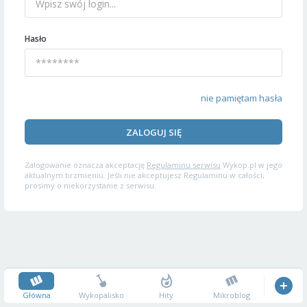
Hasło
nie pamiętam hasła
ZALOGUJ SIĘ
Zalogowanie oznacza akceptację
Regulaminu serwisu
Wykop.pl w jego
aktualnym brzmieniu. Jeśli nie akceptujesz Regulaminu w całości,
prosimy o niekorzystanie z serwisu.
Główna
Wykopalisko
Hity
Mikroblog