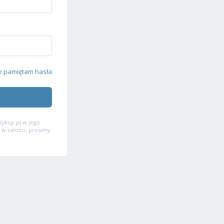
e pamiętam hasła
ykop.pl w jego
 w całości, prosimy