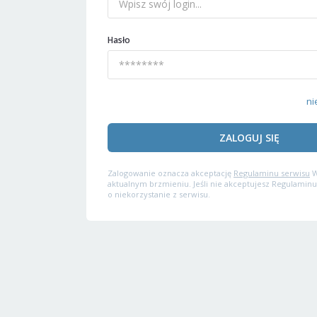
Hasło
ni
ZALOGUJ SIĘ
Zalogowanie oznacza akceptację
Regulaminu serwisu
W
aktualnym brzmieniu. Jeśli nie akceptujesz Regulaminu
o niekorzystanie z serwisu.