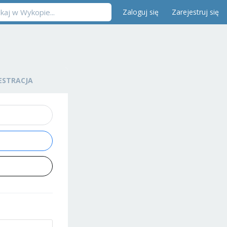
Zaloguj się
Zarejestruj się
ESTRACJA