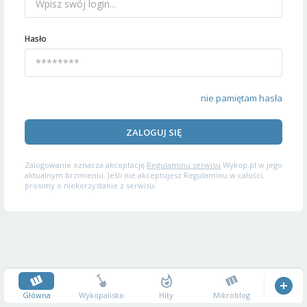
Hasło
nie pamiętam hasła
ZALOGUJ SIĘ
Zalogowanie oznacza akceptację
Regulaminu serwisu
Wykop.pl w jego
aktualnym brzmieniu. Jeśli nie akceptujesz Regulaminu w całości,
prosimy o niekorzystanie z serwisu.
Główna
Wykopalisko
Hity
Mikroblog