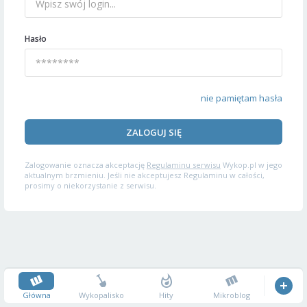
Hasło
nie pamiętam hasła
ZALOGUJ SIĘ
Zalogowanie oznacza akceptację
Regulaminu serwisu
Wykop.pl w jego
aktualnym brzmieniu. Jeśli nie akceptujesz Regulaminu w całości,
prosimy o niekorzystanie z serwisu.
Główna
Wykopalisko
Hity
Mikroblog