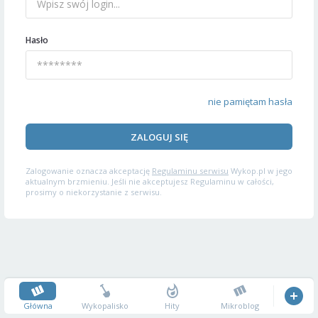
Hasło
nie pamiętam hasła
ZALOGUJ SIĘ
Zalogowanie oznacza akceptację
Regulaminu serwisu
Wykop.pl w jego
aktualnym brzmieniu. Jeśli nie akceptujesz Regulaminu w całości,
prosimy o niekorzystanie z serwisu.
Główna
Wykopalisko
Hity
Mikroblog