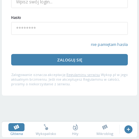
Hasło
nie pamiętam hasła
ZALOGUJ SIĘ
Zalogowanie oznacza akceptację
Regulaminu serwisu
Wykop.pl w jego
aktualnym brzmieniu. Jeśli nie akceptujesz Regulaminu w całości,
prosimy o niekorzystanie z serwisu.
Główna
Wykopalisko
Hity
Mikroblog