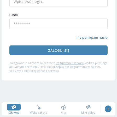
Hasło
nie pamiętam hasła
ZALOGUJ SIĘ
Zalogowanie oznacza akceptację
Regulaminu serwisu
Wykop.pl w jego
aktualnym brzmieniu. Jeśli nie akceptujesz Regulaminu w całości,
prosimy o niekorzystanie z serwisu.
Główna
Wykopalisko
Hity
Mikroblog