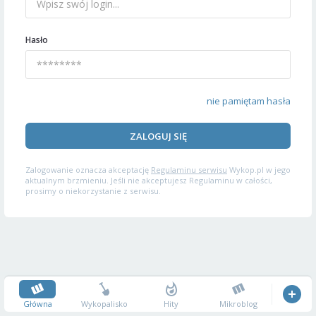
Hasło
nie pamiętam hasła
ZALOGUJ SIĘ
Zalogowanie oznacza akceptację
Regulaminu serwisu
Wykop.pl w jego
aktualnym brzmieniu. Jeśli nie akceptujesz Regulaminu w całości,
prosimy o niekorzystanie z serwisu.
Główna
Wykopalisko
Hity
Mikroblog