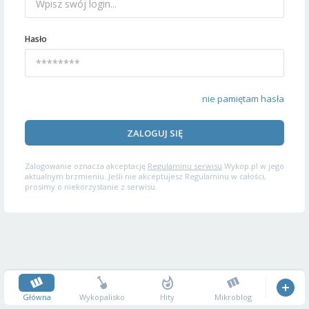
Hasło
nie pamiętam hasła
ZALOGUJ SIĘ
Zalogowanie oznacza akceptację
Regulaminu serwisu
Wykop.pl w jego
aktualnym brzmieniu. Jeśli nie akceptujesz Regulaminu w całości,
prosimy o niekorzystanie z serwisu.
Główna
Wykopalisko
Hity
Mikroblog