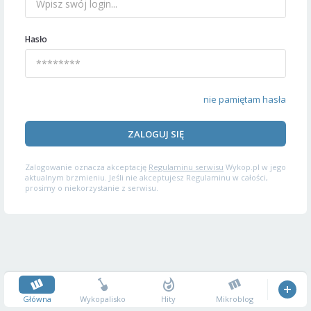
Hasło
nie pamiętam hasła
ZALOGUJ SIĘ
Zalogowanie oznacza akceptację
Regulaminu serwisu
Wykop.pl w jego
aktualnym brzmieniu. Jeśli nie akceptujesz Regulaminu w całości,
prosimy o niekorzystanie z serwisu.
Główna
Wykopalisko
Hity
Mikroblog