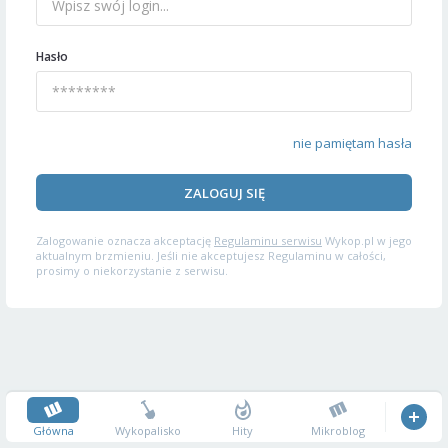
Hasło
nie pamiętam hasła
ZALOGUJ SIĘ
Zalogowanie oznacza akceptację
Regulaminu serwisu
Wykop.pl w jego
aktualnym brzmieniu. Jeśli nie akceptujesz Regulaminu w całości,
prosimy o niekorzystanie z serwisu.
Główna
Wykopalisko
Hity
Mikroblog