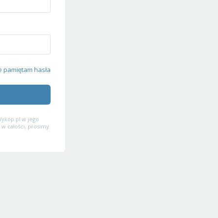
e pamiętam hasła
ykop.pl w jego
 w całości, prosimy