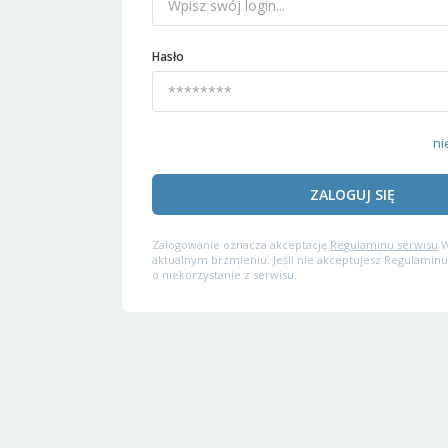
Hasło
ni
ZALOGUJ SIĘ
Zalogowanie oznacza akceptację
Regulaminu serwisu
W
aktualnym brzmieniu. Jeśli nie akceptujesz Regulaminu
o niekorzystanie z serwisu.