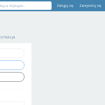
Zaloguj się
Zarejestruj się
ESTRACJA