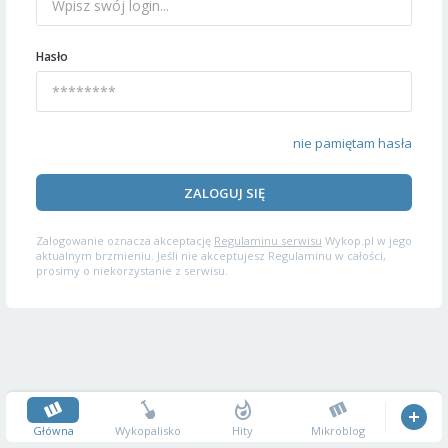
Hasło
nie pamiętam hasła
ZALOGUJ SIĘ
Zalogowanie oznacza akceptację
Regulaminu serwisu
Wykop.pl w jego
aktualnym brzmieniu. Jeśli nie akceptujesz Regulaminu w całości,
prosimy o niekorzystanie z serwisu.
Główna
Wykopalisko
Hity
Mikroblog