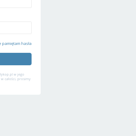
e pamiętam hasła
ykop.pl w jego
 w całości, prosimy