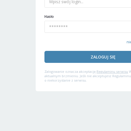
Hasło
ni
ZALOGUJ SIĘ
Zalogowanie oznacza akceptację
Regulaminu serwisu
W
aktualnym brzmieniu. Jeśli nie akceptujesz Regulaminu
o niekorzystanie z serwisu.