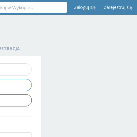
Zaloguj się
Zarejestruj się
ESTRACJA