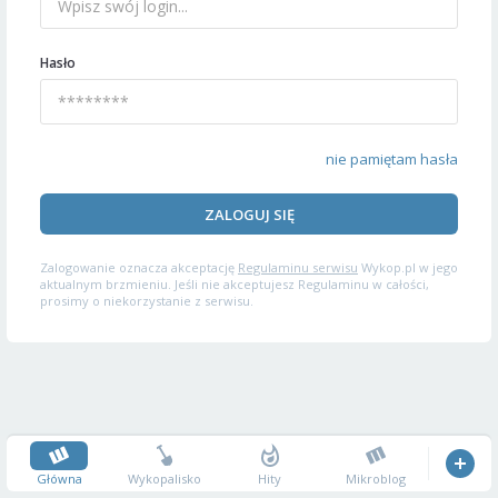
Hasło
nie pamiętam hasła
ZALOGUJ SIĘ
Zalogowanie oznacza akceptację
Regulaminu serwisu
Wykop.pl w jego
aktualnym brzmieniu. Jeśli nie akceptujesz Regulaminu w całości,
prosimy o niekorzystanie z serwisu.
Główna
Wykopalisko
Hity
Mikroblog