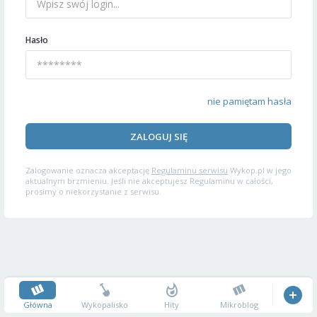
Hasło
nie pamiętam hasła
ZALOGUJ SIĘ
Zalogowanie oznacza akceptację
Regulaminu serwisu
Wykop.pl w jego
aktualnym brzmieniu. Jeśli nie akceptujesz Regulaminu w całości,
prosimy o niekorzystanie z serwisu.
Główna
Wykopalisko
Hity
Mikroblog