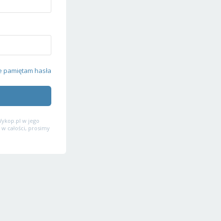
e pamiętam hasła
ykop.pl w jego
 w całości, prosimy