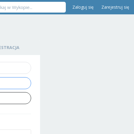
Zaloguj się
Zarejestruj się
ESTRACJA