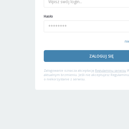
Hasło
ni
ZALOGUJ SIĘ
Zalogowanie oznacza akceptację
Regulaminu serwisu
W
aktualnym brzmieniu. Jeśli nie akceptujesz Regulaminu
o niekorzystanie z serwisu.