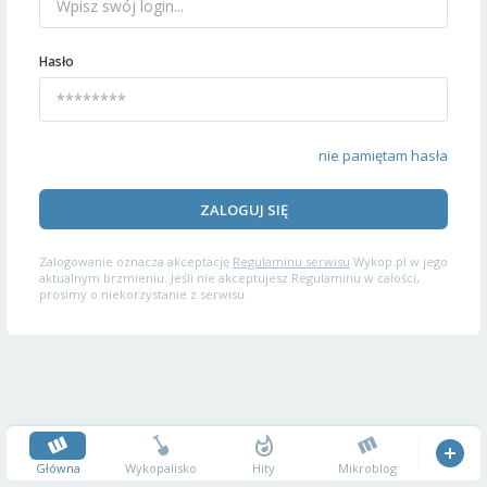
Hasło
nie pamiętam hasła
ZALOGUJ SIĘ
Zalogowanie oznacza akceptację
Regulaminu serwisu
Wykop.pl w jego
aktualnym brzmieniu. Jeśli nie akceptujesz Regulaminu w całości,
prosimy o niekorzystanie z serwisu.
Główna
Wykopalisko
Hity
Mikroblog