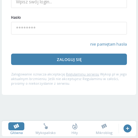
Hasło
nie pamiętam hasła
ZALOGUJ SIĘ
Zalogowanie oznacza akceptację
Regulaminu serwisu
Wykop.pl w jego
aktualnym brzmieniu. Jeśli nie akceptujesz Regulaminu w całości,
prosimy o niekorzystanie z serwisu.
Główna
Wykopalisko
Hity
Mikroblog