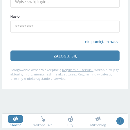
Hasło
nie pamiętam hasła
ZALOGUJ SIĘ
Zalogowanie oznacza akceptację
Regulaminu serwisu
Wykop.pl w jego
aktualnym brzmieniu. Jeśli nie akceptujesz Regulaminu w całości,
prosimy o niekorzystanie z serwisu.
Główna
Wykopalisko
Hity
Mikroblog