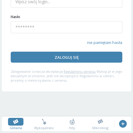
Hasło
nie pamiętam hasła
ZALOGUJ SIĘ
Zalogowanie oznacza akceptację
Regulaminu serwisu
Wykop.pl w jego
aktualnym brzmieniu. Jeśli nie akceptujesz Regulaminu w całości,
prosimy o niekorzystanie z serwisu.
Główna
Wykopalisko
Hity
Mikroblog