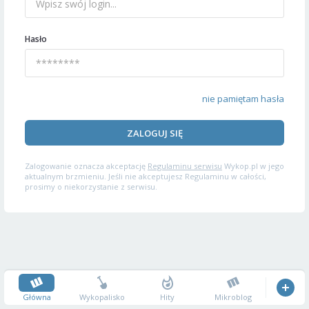
Hasło
nie pamiętam hasła
ZALOGUJ SIĘ
Zalogowanie oznacza akceptację
Regulaminu serwisu
Wykop.pl w jego
aktualnym brzmieniu. Jeśli nie akceptujesz Regulaminu w całości,
prosimy o niekorzystanie z serwisu.
Główna
Wykopalisko
Hity
Mikroblog