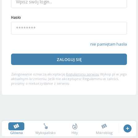
Hasło
nie pamiętam hasła
ZALOGUJ SIĘ
Zalogowanie oznacza akceptację
Regulaminu serwisu
Wykop.pl w jego
aktualnym brzmieniu. Jeśli nie akceptujesz Regulaminu w całości,
prosimy o niekorzystanie z serwisu.
Główna
Wykopalisko
Hity
Mikroblog