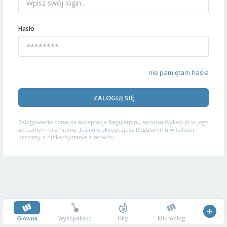
Hasło
nie pamiętam hasła
ZALOGUJ SIĘ
Zalogowanie oznacza akceptację
Regulaminu serwisu
Wykop.pl w jego
aktualnym brzmieniu. Jeśli nie akceptujesz Regulaminu w całości,
prosimy o niekorzystanie z serwisu.
Główna
Wykopalisko
Hity
Mikroblog