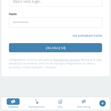
Hasło
nie pamiętam hasła
ZALOGUJ SIĘ
Zalogowanie oznacza akceptację
Regulaminu serwisu
Wykop.pl w jego
aktualnym brzmieniu. Jeśli nie akceptujesz Regulaminu w całości,
prosimy o niekorzystanie z serwisu.
Główna
Wykopalisko
Hity
Mikroblog