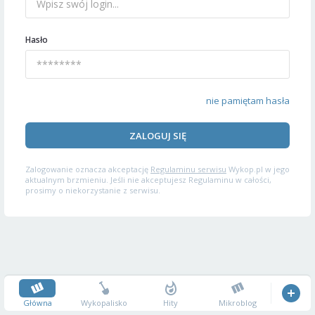
Hasło
nie pamiętam hasła
ZALOGUJ SIĘ
Zalogowanie oznacza akceptację
Regulaminu serwisu
Wykop.pl w jego
aktualnym brzmieniu. Jeśli nie akceptujesz Regulaminu w całości,
prosimy o niekorzystanie z serwisu.
Główna
Wykopalisko
Hity
Mikroblog