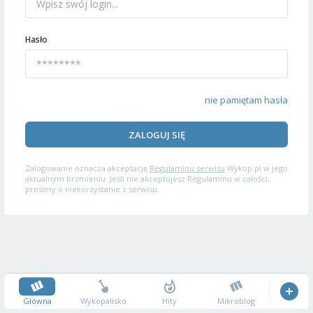
Hasło
nie pamiętam hasła
ZALOGUJ SIĘ
Zalogowanie oznacza akceptację
Regulaminu serwisu
Wykop.pl w jego
aktualnym brzmieniu. Jeśli nie akceptujesz Regulaminu w całości,
prosimy o niekorzystanie z serwisu.
Główna
Wykopalisko
Hity
Mikroblog