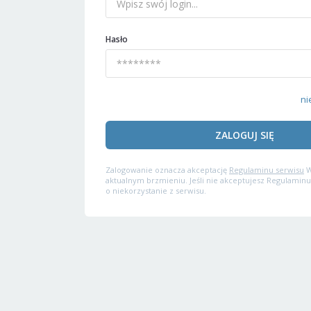
Hasło
ni
ZALOGUJ SIĘ
Zalogowanie oznacza akceptację
Regulaminu serwisu
W
aktualnym brzmieniu. Jeśli nie akceptujesz Regulaminu
o niekorzystanie z serwisu.