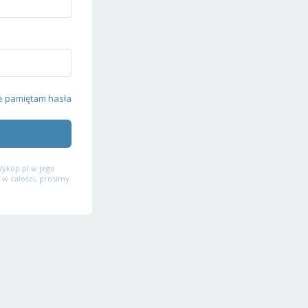
e pamiętam hasła
ykop.pl w jego
 w całości, prosimy