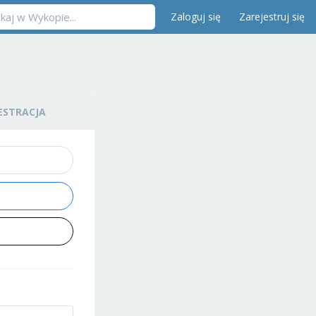
Zaloguj się
Zarejestruj się
ESTRACJA