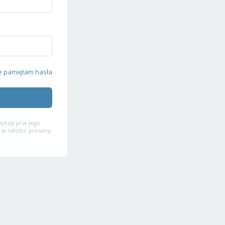
e pamiętam hasła
ykop.pl w jego
 w całości, prosimy