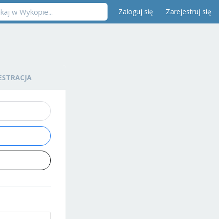
Zaloguj się
Zarejestruj się
ESTRACJA