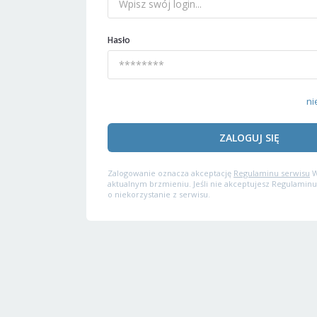
Hasło
ni
ZALOGUJ SIĘ
Zalogowanie oznacza akceptację
Regulaminu serwisu
W
aktualnym brzmieniu. Jeśli nie akceptujesz Regulaminu
o niekorzystanie z serwisu.