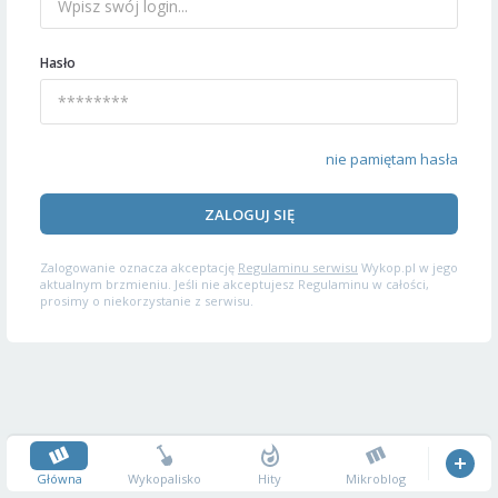
Hasło
nie pamiętam hasła
ZALOGUJ SIĘ
Zalogowanie oznacza akceptację
Regulaminu serwisu
Wykop.pl w jego
aktualnym brzmieniu. Jeśli nie akceptujesz Regulaminu w całości,
prosimy o niekorzystanie z serwisu.
Główna
Wykopalisko
Hity
Mikroblog