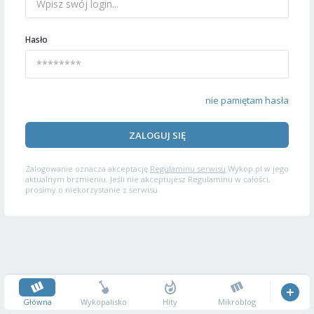
Hasło
nie pamiętam hasła
ZALOGUJ SIĘ
Zalogowanie oznacza akceptację
Regulaminu serwisu
Wykop.pl w jego
aktualnym brzmieniu. Jeśli nie akceptujesz Regulaminu w całości,
prosimy o niekorzystanie z serwisu.
Główna
Wykopalisko
Hity
Mikroblog