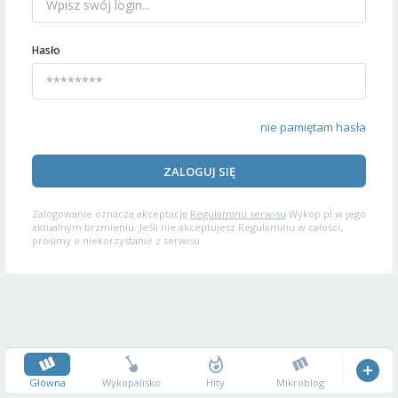
Hasło
nie pamiętam hasła
ZALOGUJ SIĘ
Zalogowanie oznacza akceptację
Regulaminu serwisu
Wykop.pl w jego
aktualnym brzmieniu. Jeśli nie akceptujesz Regulaminu w całości,
prosimy o niekorzystanie z serwisu.
Główna
Wykopalisko
Hity
Mikroblog