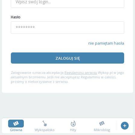
Hasło
nie pamiętam hasła
ZALOGUJ SIĘ
Zalogowanie oznacza akceptację
Regulaminu serwisu
Wykop.pl w jego
aktualnym brzmieniu. Jeśli nie akceptujesz Regulaminu w całości,
prosimy o niekorzystanie z serwisu.
Główna
Wykopalisko
Hity
Mikroblog