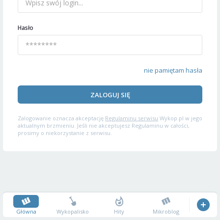
Hasło
nie pamiętam hasła
ZALOGUJ SIĘ
Zalogowanie oznacza akceptację
Regulaminu serwisu
Wykop.pl w jego
aktualnym brzmieniu. Jeśli nie akceptujesz Regulaminu w całości,
prosimy o niekorzystanie z serwisu.
Główna
Wykopalisko
Hity
Mikroblog