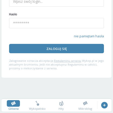
Hasło
nie pamiętam hasła
ZALOGUJ SIĘ
Zalogowanie oznacza akceptację
Regulaminu serwisu
Wykop.pl w jego
aktualnym brzmieniu. Jeśli nie akceptujesz Regulaminu w całości,
prosimy o niekorzystanie z serwisu.
Główna
Wykopalisko
Hity
Mikroblog