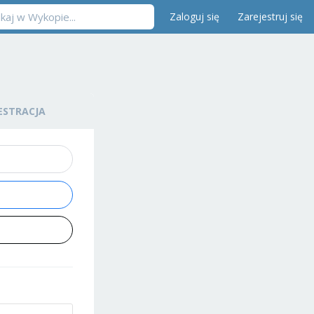
Zaloguj się
Zarejestruj się
ESTRACJA