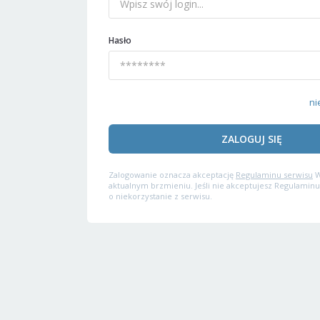
Hasło
ni
ZALOGUJ SIĘ
Zalogowanie oznacza akceptację
Regulaminu serwisu
W
aktualnym brzmieniu. Jeśli nie akceptujesz Regulaminu
o niekorzystanie z serwisu.