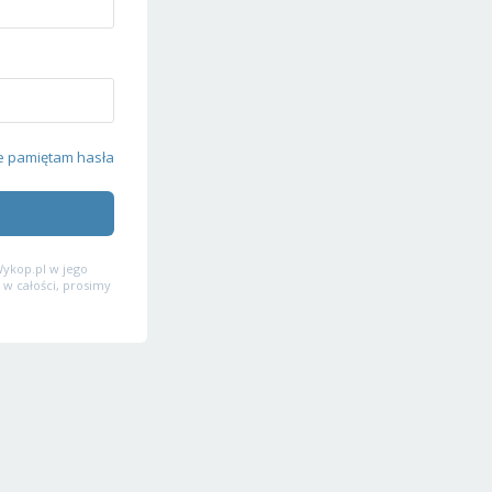
e pamiętam hasła
ykop.pl w jego
 w całości, prosimy