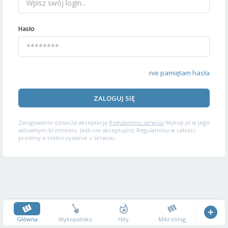
Hasło
nie pamiętam hasła
ZALOGUJ SIĘ
Zalogowanie oznacza akceptację
Regulaminu serwisu
Wykop.pl w jego
aktualnym brzmieniu. Jeśli nie akceptujesz Regulaminu w całości,
prosimy o niekorzystanie z serwisu.
Główna
Wykopalisko
Hity
Mikroblog