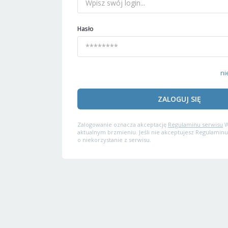
Hasło
ni
ZALOGUJ SIĘ
Zalogowanie oznacza akceptację
Regulaminu serwisu
W
aktualnym brzmieniu. Jeśli nie akceptujesz Regulaminu
o niekorzystanie z serwisu.