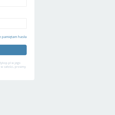
e pamiętam hasła
ykop.pl w jego
 w całości, prosimy