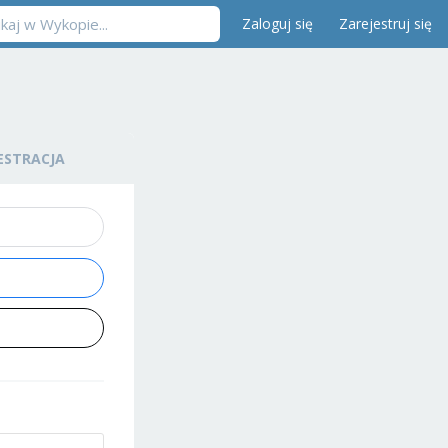
Zaloguj się
Zarejestruj się
ESTRACJA