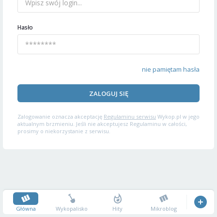
Hasło
nie pamiętam hasła
ZALOGUJ SIĘ
Zalogowanie oznacza akceptację
Regulaminu serwisu
Wykop.pl w jego
aktualnym brzmieniu. Jeśli nie akceptujesz Regulaminu w całości,
prosimy o niekorzystanie z serwisu.
Główna
Wykopalisko
Hity
Mikroblog