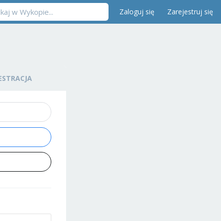
Zaloguj się
Zarejestruj się
ESTRACJA