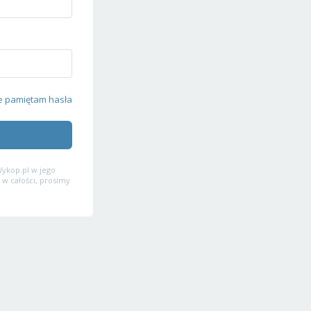
e pamiętam hasła
ykop.pl w jego
 w całości, prosimy