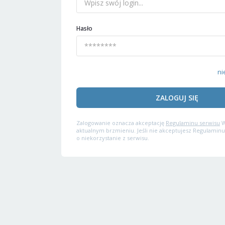
Hasło
ni
ZALOGUJ SIĘ
Zalogowanie oznacza akceptację
Regulaminu serwisu
W
aktualnym brzmieniu. Jeśli nie akceptujesz Regulaminu
o niekorzystanie z serwisu.