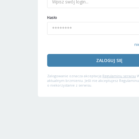
Hasło
ni
ZALOGUJ SIĘ
Zalogowanie oznacza akceptację
Regulaminu serwisu
W
aktualnym brzmieniu. Jeśli nie akceptujesz Regulaminu
o niekorzystanie z serwisu.