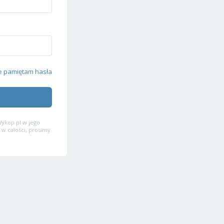
e pamiętam hasła
ykop.pl w jego
 w całości, prosimy