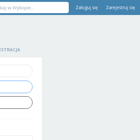
Zaloguj się
Zarejestruj się
ESTRACJA