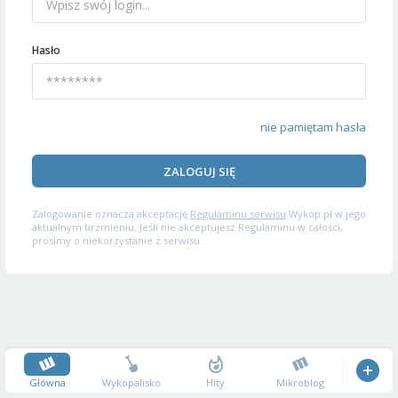
Hasło
nie pamiętam hasła
ZALOGUJ SIĘ
Zalogowanie oznacza akceptację
Regulaminu serwisu
Wykop.pl w jego
aktualnym brzmieniu. Jeśli nie akceptujesz Regulaminu w całości,
prosimy o niekorzystanie z serwisu.
Główna
Wykopalisko
Hity
Mikroblog